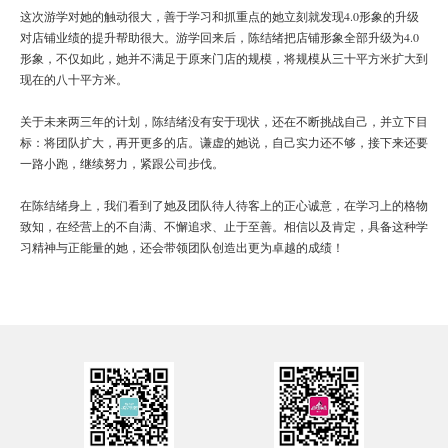
这次游学对她的触动很大，善于学习和抓重点的她立刻就发现4.0形象的升级
对店铺业绩的提升帮助很大。游学回来后，陈结绪把店铺形象全部升级为4.0
形象，不仅如此，她并不满足于原来门店的规模，将规模从三十平方米扩大到
现在的八十平方米。
关于未来两三年的计划，陈结绪没有安于现状，还在不断挑战自己，并立下目
标：将团队扩大，再开更多的店。谦虚的她说，自己实力还不够，接下来还要
一路小跑，继续努力，紧跟公司步伐。
在陈结绪身上，我们看到了她及团队待人待客上的正心诚意，在学习上的格物
致知，在经营上的不自满、不懈追求、止于至善。相信以及肯定，具备这种学
习精神与正能量的她，还会带领团队创造出更为卓越的成绩！