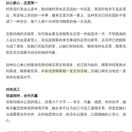
以心换心，态度第一
经营流行美这么多年，陈结绪经常给店员说的一句话是，美容护肤并不是必需
电话咨询
品，而是锦上添花的一件事，服务态度为第一要义。这种意识已经在团队中形
成了一种共识，每个人都十分珍惜与顾客的每一次见面。
在陈结绪的店铺里，你可能会看见有顾客在店里一待就是待一天，不明真相的
在线咨询
人会以为这是家里人，其实是顾客闲来无事就到店里拉家常。店员早已把顾客
当成了朋友，给她们买饭买奶茶，让她们轻轻松松、愉快地待在店里，顾客也
把店员当成最为信任的倾诉对象。
官方微信
这种以心换心的案例在陈结绪店里还有很多，也正因为如此，顾客持续复购水
到渠成，顾客黏性高，
许多优质
顾客都一直支持店铺，
店铺口碑在当地也一直
TOP
保持在较高水平。
对待员工
坦诚相待，合作共赢
在陈结绪办公室的墙上，挂着六个大字——专注、共赢、感恩。对待伙伴，她
将共赢思想体现得淋漓尽致，她从来不认为自己与员工雇佣关系，而是把她们
当成重要合作伙伴。从利他思维出发，给店长以股份，让跟随她的人安心、放
心。