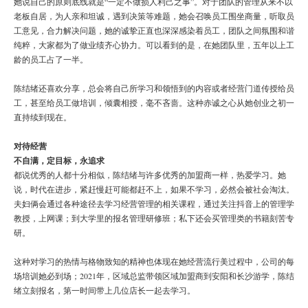
她说自己的原则底线就是“一定不做损人利己之事”。对于团队的管理从来不以
老板自居，为人亲和坦诚，遇到决策等难题，她会召唤员工围坐商量，听取员
工意见，合力解决问题，她的诚挚正直也深深感染着员工，团队之间氛围和谐
纯粹，大家都为了做业绩齐心协力。可以看到的是，在她团队里，五年以上工
龄的员工占了一半。
陈结绪还喜欢分享，总会将自己所学习和领悟到的内容或者经营门道传授给员
工，甚至给员工做培训，倾囊相授，毫不吝啬。这种赤诚之心从她创业之初一
直持续到现在。
对待经营
不自满，定目标，永追求
都说优秀的人都十分相似，陈结绪与许多优秀的加盟商一样，热爱学习。她
说，时代在进步，紧赶慢赶可能都赶不上，如果不学习，必然会被社会淘汰。
夫妇俩会通过各种途径去学习经营管理的相关课程，通过关注抖音上的管理学
教授，上网课；到大学里的报名管理研修班；私下还会买管理类的书籍刻苦专
研。
这种对学习的热情与格物致知的精神也体现在她经营流行美过程中，公司的每
场培训她必到场；2021年，区域总监带领区域加盟商到安阳和长沙游学，陈结
绪立刻报名，第一时间带上几位店长一起去学习。