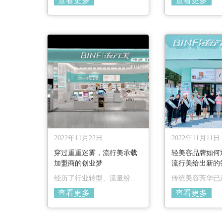
查看更多
查看更多
的店铺体量是最大的，并且
商，他们为公司
是在全国标杆城市——深
要支持，是扩大
圳。身处此位，她自然地承
响力的佼佼者。
担起作为流行美加盟商先锋
邀请到无锡加盟
楷模的重任，所有的目光都
我们分享她的经
聚焦在她和她团队的身上。
道，看这位带头
动门店业绩高升
2022年11月22日
2022年11月11日
穿过重重迷雾，流行美承载
轻美容品牌如何
加盟商的创业梦
流行美给出新的
经历了行业转型、流量纷
传统美容芳华已
争、国货崛起等重重迷雾，
圈就要推“陈”出
查看更多
查看更多
流行美拨云见月，陪伴加盟
美正在书写新的
商实现星星之火到燎原的蜕
变。