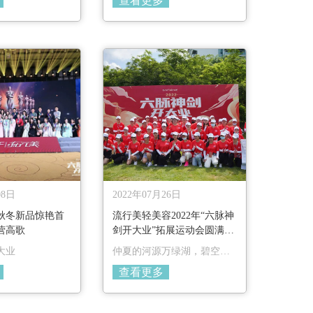
查看更多
远碧沙岛龙舟基
国盟主的大力支持下，流行
。流行美高层、
美全新升级品牌定位、店铺
商，一同为流行
形象、产品体系、运营体
！流行美生日快
系、后台服务。流行美已形
成“妆发拓客引流+护肤锁客
升单”的特色商业模式，在轻
美容赛道势头强劲。
我要加盟
08日
2022年07月26日
电话咨询
2秋冬新品惊艳首
流行美轻美容2022年“六脉神
营高歌
剑开大业”拓展运动会圆满落
幕
大业
仲夏的河源万绿湖，碧空如
洗，生机勃发。7月21日，来
在线咨询
查看更多
自全国各地近三百名加盟
商、事业伙伴们齐聚在此，
共同参与2022年“六脉神剑开