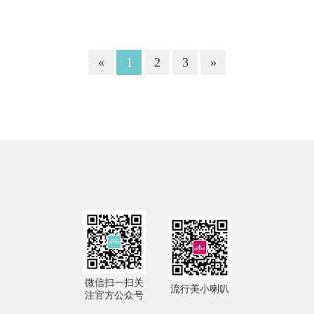
行美的“御寒”方法论。
«
1
2
3
»
微信扫一扫关
流行美小喇叭
注官方公众号