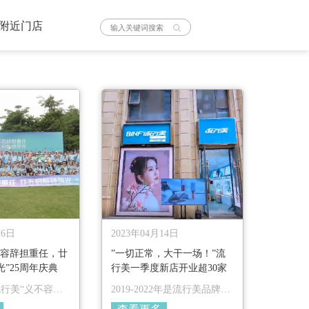
附近门店
26日
2023年04月14日
不容辞担重任，廿
”一切正常，大干一场！”流
”25周年庆典
行美一季度新店开业超30家
流行美“义不容辞
2019-2022年是流行美品牌坚
启航铸荣光”25
守年，在总部强力推动、全