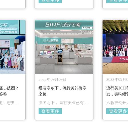
查看更多
查看更多
业务提供重
彩纷呈，特邀流行美多位权
周年庆在清
品牌发展影
威大师并与大众共同鉴证流
地圆满落幕
本期专访，
行美2023年【风海情】新品
员工携加盟
商顾英，与
系列问世，流行美将潮流趋
美送上祝福
营管理之
势、前沿发型相结合，上演
乐！
人，如何带
发饰与多重发型风尚秀，全
！
新的视觉呈现，吸“睛”无
数。
2022年09月09日
2022年09月
逐步破圈？
经济寒冬下，流行美的御寒
流行美202
答卷
之路
发，奏响经
逝，想要破
凛冬之下， 深耕美业已有二
六脉神剑开
“新”，流行
十余年的流行美集团，在创
查看更多
查看更多
答卷。
始人赖生富有远见的引领
下，早已提前布局，蛰伏过
冬，并摸索出一条独属于流