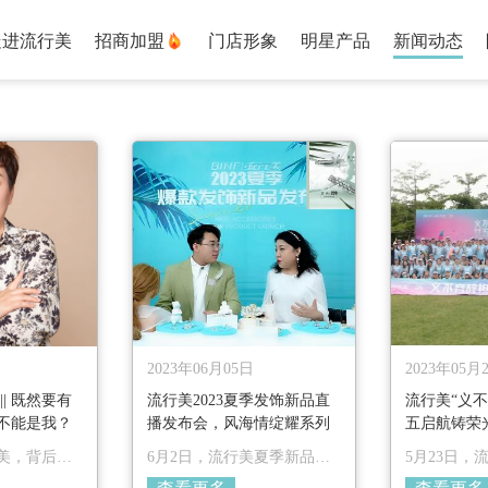
走进流行美
招商加盟
门店形象
明星产品
新闻动态
2023年06月05日
2023年05月
| 既然要有
流行美2023夏季发饰新品直
流行美“义
不能是我？
播发布会，风海情绽耀系列
五启航铸荣光
行美，背后少
6月2日，流行美夏季新品发
5月23日，
的优秀加盟
布会线上隆重举行，现场精
担重任，廿五