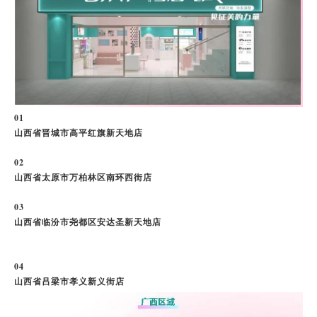
0
1
山西省晋城市高平红旗新天地店
0
2
山西省太原市万柏林区南环西街店
0
3
山西省临汾市尧都区安达圣新天地店
0
4
山西省吕梁市孝义新义街店