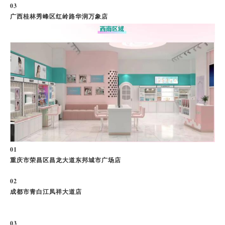
0
3
广西桂林秀峰区红岭路华润万象店
0
1
重庆市荣昌区昌龙大道东邦城市广场店
0
2
成都市青白江凤祥大道店
我要加盟
0
3