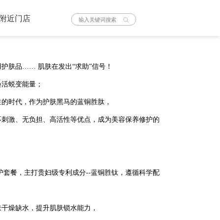
附近门店
护肤品…… 肌肤在发出“求助”信号！
焕活蜕变能量；
注的时代，作为护肤黑马的蓝铜胜肽，
不刺激、无负担、高活性等优点，成为美容保养修护的
修护套餐，主打贵妇级专利成分--蓝铜胜钛，遵循科学配
肤干燥缺水，提升肌肤锁水能力，