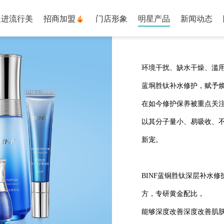
走进流行美
招商加盟
门店形象
明星产品
新闻动态
环境干扰、缺水干燥、滥用
蓝垌胜钛补水修护，赋予
在如今修护保养被重点关
以其分子量小、易吸收、
新宠。
BINF蓝铜胜钛深层补水
方，专研黄金配比，
能够深度改善深度改善肌